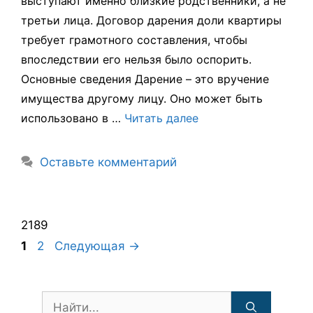
выступают именно близкие родственники, а не
третьи лица. Договор дарения доли квартиры
требует грамотного составления, чтобы
впоследствии его нельзя было оспорить.
Основные сведения Дарение – это вручение
имущества другому лицу. Оно может быть
использовано в …
Читать далее
Оставьте комментарий
2189
Навигация
Страница
Страница
1
2
Следующая
→
записи
Поиск: