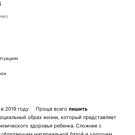
а
енко
итуациях
рон
Проще всего
лишить
социальный образ жизни, который представляет
физического здоровья ребенка. Сложнее с
 обладающим материальной базой и хорошим