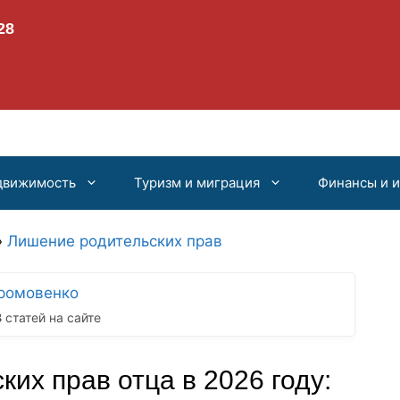
движимость
Туризм и миграция
Финансы и 
»
Лишение родительских прав
ромовенко
8
статей на сайте
ких прав отца в 2026 году: