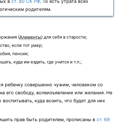
ных в
ст. 80 СК РФ
. То есть утрата всех
огическим родителям.
ержания (
Алименты
) для себя в старости;
тво, если тот умер;
обия, пенсии;
ть, куда им ездить, где учится и т.п.;
ся ребенку совершенно чужим, человеком со
на его свободу, волеизъявление или желания. Не
 воспитывать, куда возить, что будет для них
ишить прав быть родителем, прописаны в
ст. 69