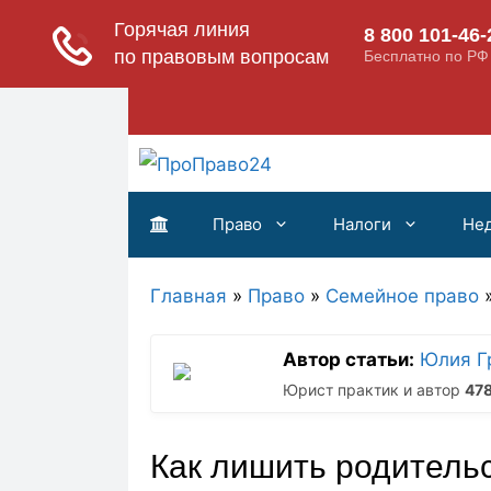
Перейти
к
содержимому
Право
Налоги
Не
Главная
»
Право
»
Семейное право
Автор статьи:
Юлия Г
Юрист практик и автор
47
Как лишить родительс