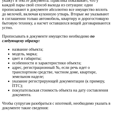
укажут в тексте документа. Практика показывает, что у
каждой пары свой способ выхода из ситуации: одни
прописывают в документе абсолютно все имущество вплоть
до мелочей, включая кухонную утварь. Вторые же указывают
в соглашении только автомобиль, квартиру и дорогостоящую
бытовую технику, а насчет оставшихся вещей договариваются
устно.
Прописывать в документе имущество необходимо
по
следующему образцу:
название объекта;
модель, марка;
цвет и габариты;
особенности и характеристики объекта;
адрес, регистрационный №, если речь идет о
транспортном средстве, частном доме, квартире,
земельном наделе;
указание регистрирующей документации (к примеру,
ПТС);
покупательская стоимость объекта на дату составления
документа.
Чтобы супругам разобраться с ипотекой, необходимо указать в
документе такие сведения: