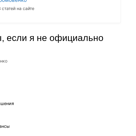
8
статей на сайте
, если я не официально
нко
ашения
ансы