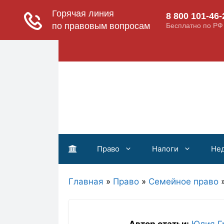
Перейти
к
содержимому
Право
Налоги
Не
Главная
»
Право
»
Семейное право
Автор статьи:
Юлия Г